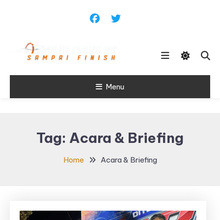
Skip
To
Content
Sampai Finish
Menu
Maju Terus99
Tag:
Acara & Briefing
Home
Acara & Briefing