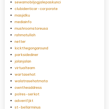
sewamobiljogjalepaskunci
clubidenticar-corporate
masjidku
mediainfo
mushroomstoreusa
rahmatullah
netter
kickthegongaround
parksidediner
jalanjalan
virtualteam
wartasehat
walatrasehatmata
owntheaddress
polres-serkot
advent1jkt
st-bellarminus