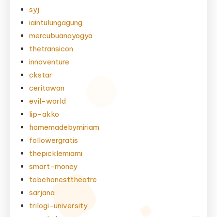
syj
iaintulungagung
mercubuanayogya
thetransicon
innoventure
ckstar
ceritawan
evil-world
lip-akko
homemadebymiriam
followergratis
thepicklemiami
smart-money
tobehonesttheatre
sarjana
trilogi-university