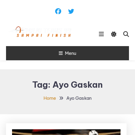
Skip
To
Content
Sampai Finish
Menu
Maju Terus99
Tag:
Ayo Gaskan
Home
Ayo Gaskan