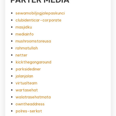
sewamobiljogjalepaskunci
clubidenticar-corporate
masjidku
mediainfo
mushroomstoreusa
rahmatullah
netter
kickthegongaround
parksidediner
jalanjalan
virtualteam
wartasehat
walatrasehatmata
owntheaddress
polres-serkot