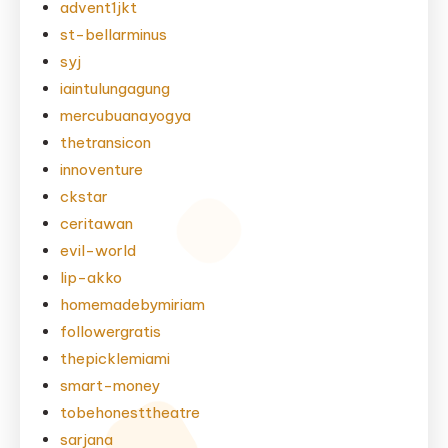
advent1jkt
st-bellarminus
syj
iaintulungagung
mercubuanayogya
thetransicon
innoventure
ckstar
ceritawan
evil-world
lip-akko
homemadebymiriam
followergratis
thepicklemiami
smart-money
tobehonesttheatre
sarjana