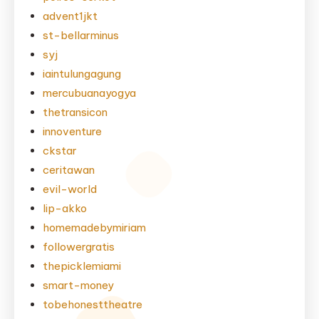
advent1jkt
st-bellarminus
syj
iaintulungagung
mercubuanayogya
thetransicon
innoventure
ckstar
ceritawan
evil-world
lip-akko
homemadebymiriam
followergratis
thepicklemiami
smart-money
tobehonesttheatre