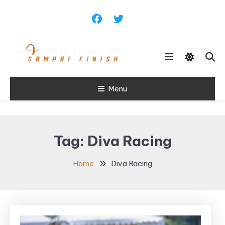
Skip
To
Content
Sampai Finish
Menu
Maju Terus99
Tag:
Diva Racing
Home
Diva Racing