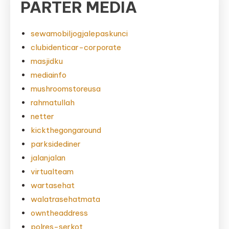
PARTER MEDIA
sewamobiljogjalepaskunci
clubidenticar-corporate
masjidku
mediainfo
mushroomstoreusa
rahmatullah
netter
kickthegongaround
parksidediner
jalanjalan
virtualteam
wartasehat
walatrasehatmata
owntheaddress
polres-serkot