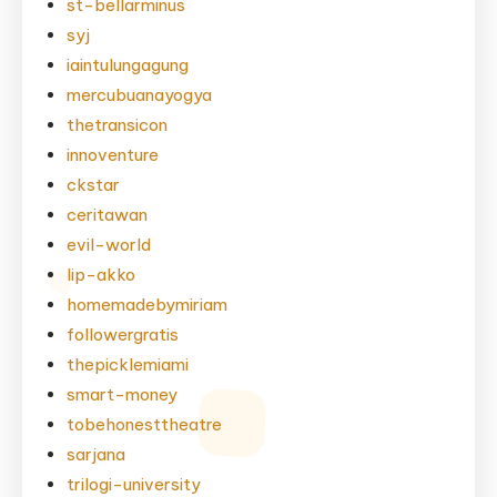
st-bellarminus
syj
iaintulungagung
mercubuanayogya
thetransicon
innoventure
ckstar
ceritawan
evil-world
lip-akko
homemadebymiriam
followergratis
thepicklemiami
smart-money
tobehonesttheatre
sarjana
trilogi-university