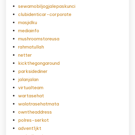
sewamobiljogjalepaskunci
clubidenticar-corporate
masjidku
mediainfo
mushroomstoreusa
rahmatullah
netter
kickthegongaround
parksidediner
jalanjalan
virtualteam
wartasehat
walatrasehatmata
owntheaddress
polres-serkot
advent1jkt