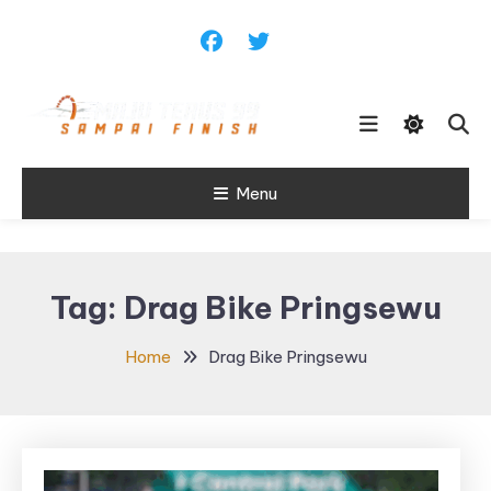
Skip
To
Content
Sampai Finish
Menu
Maju Terus99
Tag:
Drag Bike Pringsewu
Home
Drag Bike Pringsewu