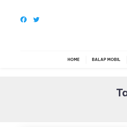
Skip
To
Content
Sa
HOME
BALAP MOBIL
T