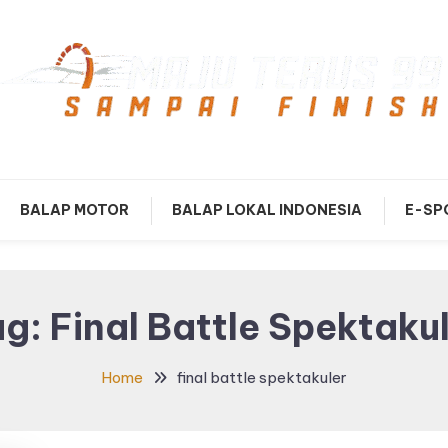
mpai Finish
Maju Terus99
BALAP MOTOR
BALAP LOKAL INDONESIA
E-SP
ag:
Final Battle Spektaku
Home
final battle spektakuler