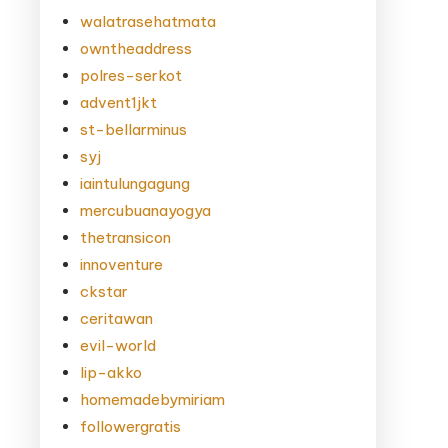
walatrasehatmata
owntheaddress
polres-serkot
advent1jkt
st-bellarminus
syj
iaintulungagung
mercubuanayogya
thetransicon
innoventure
ckstar
ceritawan
evil-world
lip-akko
homemadebymiriam
followergratis