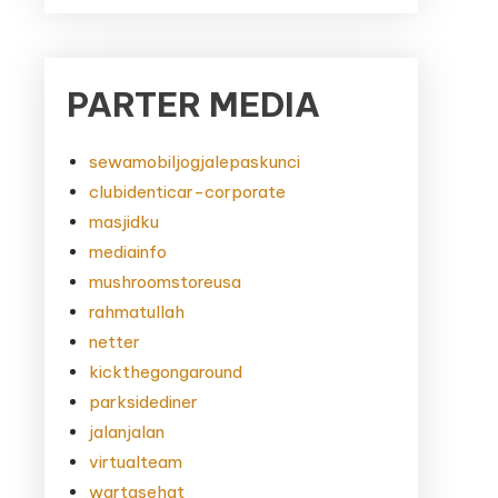
PARTER MEDIA
sewamobiljogjalepaskunci
clubidenticar-corporate
masjidku
mediainfo
mushroomstoreusa
rahmatullah
netter
kickthegongaround
parksidediner
jalanjalan
virtualteam
wartasehat