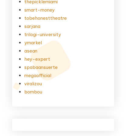
thepicklemiami
smart-money
tobehonesttheatre
sarjana
trilogi-university
ymarkel
asean
hey-expert
spabaansuerte
megaofficial
viralizou
bombou