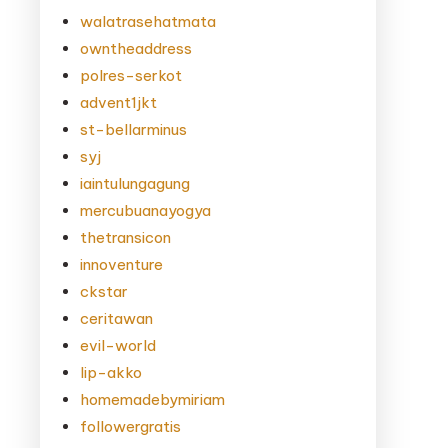
walatrasehatmata
owntheaddress
polres-serkot
advent1jkt
st-bellarminus
syj
iaintulungagung
mercubuanayogya
thetransicon
innoventure
ckstar
ceritawan
evil-world
lip-akko
homemadebymiriam
followergratis