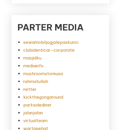
PARTER MEDIA
sewamobiljogjalepaskunci
clubidenticar-corporate
masjidku
mediainfo
mushroomstoreusa
rahmatullah
netter
kickthegongaround
parksidediner
jalanjalan
virtualteam
wartasehat