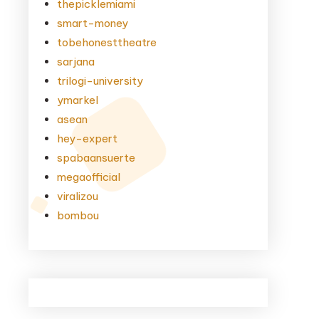
thepicklemiami
smart-money
tobehonesttheatre
sarjana
trilogi-university
ymarkel
asean
hey-expert
spabaansuerte
megaofficial
viralizou
bombou