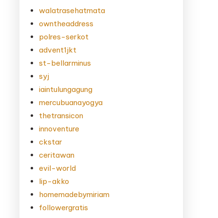
walatrasehatmata
owntheaddress
polres-serkot
advent1jkt
st-bellarminus
syj
iaintulungagung
mercubuanayogya
thetransicon
innoventure
ckstar
ceritawan
evil-world
lip-akko
homemadebymiriam
followergratis