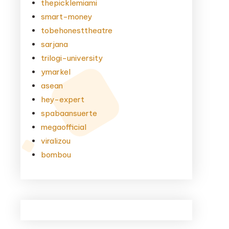
thepicklemiami
smart-money
tobehonesttheatre
sarjana
trilogi-university
ymarkel
asean
hey-expert
spabaansuerte
megaofficial
viralizou
bombou