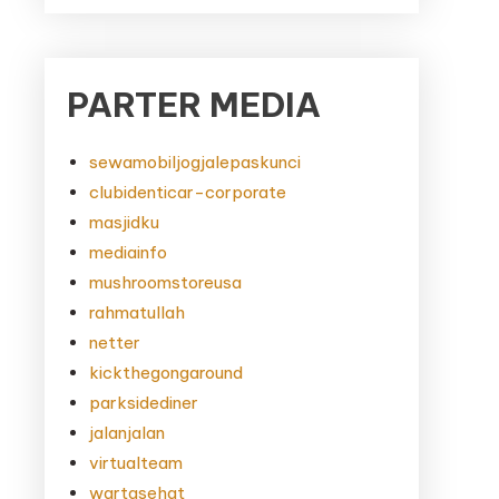
PARTER MEDIA
sewamobiljogjalepaskunci
clubidenticar-corporate
masjidku
mediainfo
mushroomstoreusa
rahmatullah
netter
kickthegongaround
parksidediner
jalanjalan
virtualteam
wartasehat