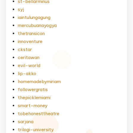
st-bellarminus
syj
iaintulungagung
mercubuanayogya
thetransicon
innoventure
ckstar
ceritawan
evil-world
lip-akko
homemadebymiriam
followergratis
thepicklemiami
smart-money
tobehonesttheatre
sarjana
trilogi-university