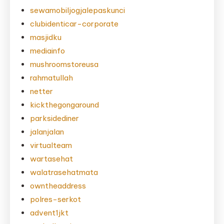
sewamobiljogjalepaskunci
clubidenticar-corporate
masjidku
mediainfo
mushroomstoreusa
rahmatullah
netter
kickthegongaround
parksidediner
jalanjalan
virtualteam
wartasehat
walatrasehatmata
owntheaddress
polres-serkot
advent1jkt