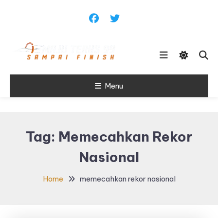
Skip
To
Content
Sampai Finish
Menu
Maju Terus99
Tag:
Memecahkan Rekor
Nasional
Home
memecahkan rekor nasional