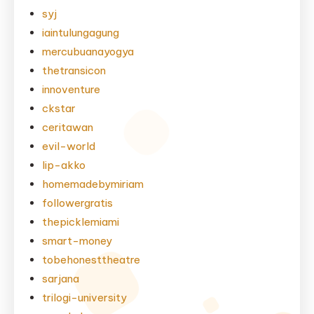
syj
iaintulungagung
mercubuanayogya
thetransicon
innoventure
ckstar
ceritawan
evil-world
lip-akko
homemadebymiriam
followergratis
thepicklemiami
smart-money
tobehonesttheatre
sarjana
trilogi-university