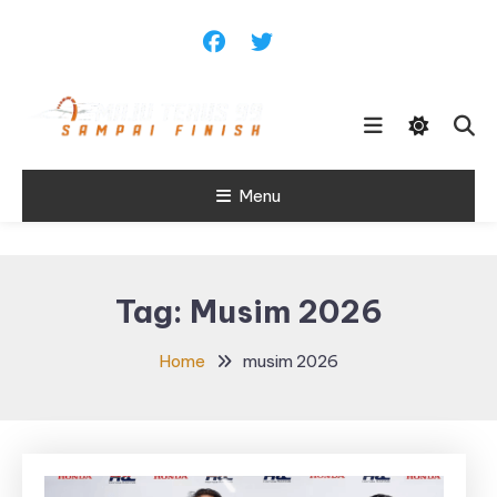
Skip
To
Content
Sampai Finish
Menu
Maju Terus99
Tag:
Musim 2026
Home
musim 2026