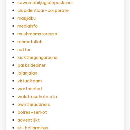
sewamobiljogjalepaskunci
clubidenticar-corporate
masjidku
mediainfo
mushroomstoreusa
rahmatullah
netter
kickthegongaround
parksidediner
jalanjalan
virtualteam
wartasehat
walatrasehatmata
owntheaddress
polres-serkot
advent1jkt
st-bellarminus