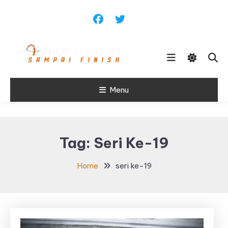
Skip
To
Content
Sampai Finish
Menu
Maju Terus99
Tag:
Seri Ke-19
Home
seri ke-19