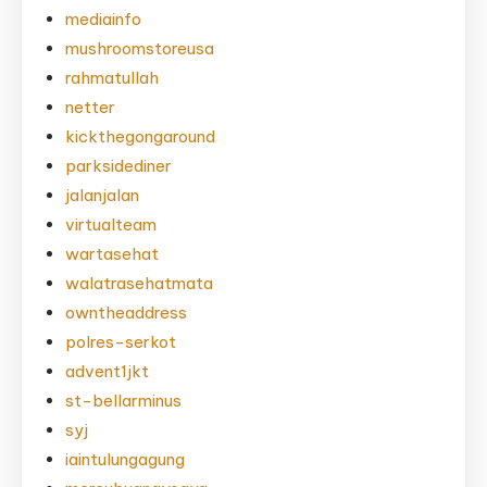
mediainfo
mushroomstoreusa
rahmatullah
netter
kickthegongaround
parksidediner
jalanjalan
virtualteam
wartasehat
walatrasehatmata
owntheaddress
polres-serkot
advent1jkt
st-bellarminus
syj
iaintulungagung