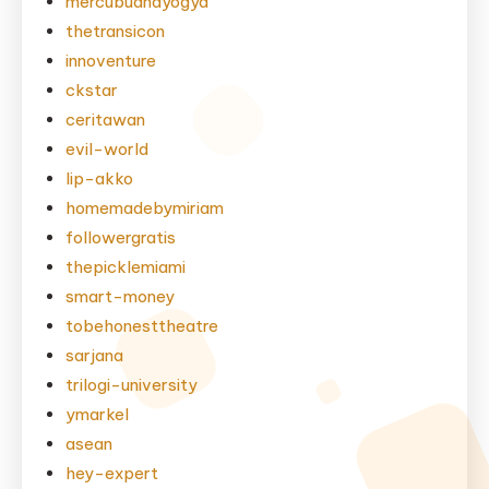
mercubuanayogya
thetransicon
innoventure
ckstar
ceritawan
evil-world
lip-akko
homemadebymiriam
followergratis
thepicklemiami
smart-money
tobehonesttheatre
sarjana
trilogi-university
ymarkel
asean
hey-expert