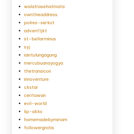
walatrasehatmata
owntheaddress
polres-serkot
advent1jkt
st-bellarminus
syj
iaintulungagung
mercubuanayogya
thetransicon
innoventure
ckstar
ceritawan
evil-world
lip-akko
homemadebymiriam
followergratis