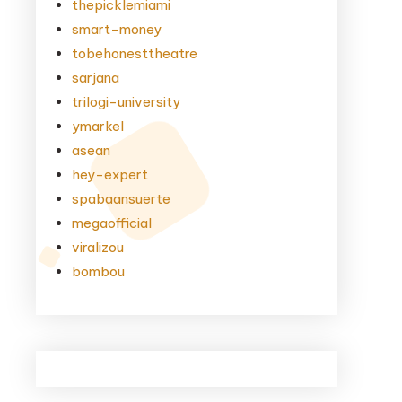
thepicklemiami
smart-money
tobehonesttheatre
sarjana
trilogi-university
ymarkel
asean
hey-expert
spabaansuerte
megaofficial
viralizou
bombou