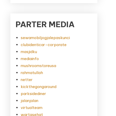
PARTER MEDIA
sewamobiljogjalepaskunci
clubidenticar-corporate
masjidku
mediainfo
mushroomstoreusa
rahmatullah
netter
kickthegongaround
parksidediner
jalanjalan
virtualteam
wartasehat