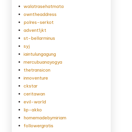
walatrasehatmata
owntheaddress
polres-serkot
advent1jkt
st-bellarminus
syj
iaintulungagung
mercubuanayogya
thetransicon
innoventure
ckstar
ceritawan
evil-world
lip-akko
homemadebymiriam
followergratis