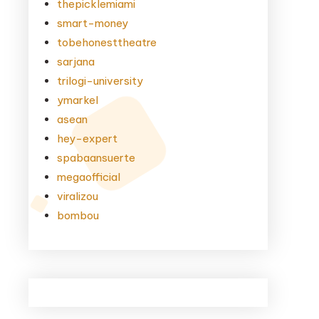
thepicklemiami
smart-money
tobehonesttheatre
sarjana
trilogi-university
ymarkel
asean
hey-expert
spabaansuerte
megaofficial
viralizou
bombou