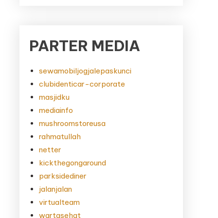
PARTER MEDIA
sewamobiljogjalepaskunci
clubidenticar-corporate
masjidku
mediainfo
mushroomstoreusa
rahmatullah
netter
kickthegongaround
parksidediner
jalanjalan
virtualteam
wartasehat