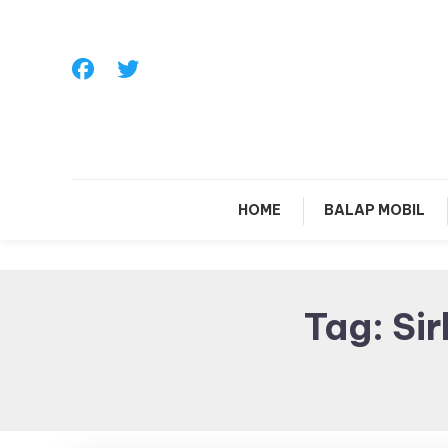
Skip
To
Content
Sa
HOME
BALAP MOBIL
Tag:
Si