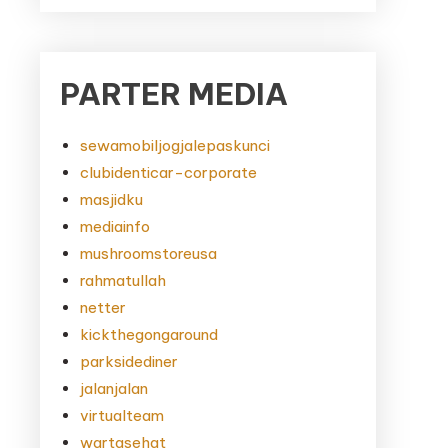
PARTER MEDIA
sewamobiljogjalepaskunci
clubidenticar-corporate
masjidku
mediainfo
mushroomstoreusa
rahmatullah
netter
kickthegongaround
parksidediner
jalanjalan
virtualteam
wartasehat