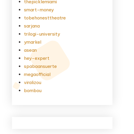
thepicklemiami
smart-money
tobehonesttheatre
sarjana
trilogi-university
ymarkel
asean
hey-expert
spabaansuerte
megaofficial
viralizou
bombou