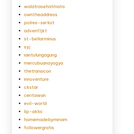
walatrasehatmata
owntheaddress
polres-serkot
advent1jkt
st-bellarminus
syj
iaintulungagung
mercubuanayogya
thetransicon
innoventure
ckstar
ceritawan
evil-world
lip-akko
homemadebymiriam
followergratis