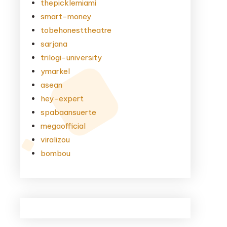
thepicklemiami
smart-money
tobehonesttheatre
sarjana
trilogi-university
ymarkel
asean
hey-expert
spabaansuerte
megaofficial
viralizou
bombou