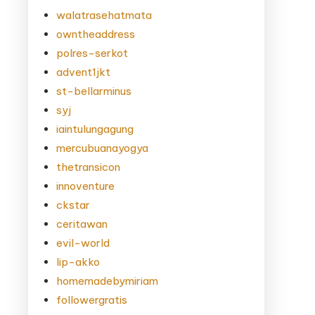
walatrasehatmata
owntheaddress
polres-serkot
advent1jkt
st-bellarminus
syj
iaintulungagung
mercubuanayogya
thetransicon
innoventure
ckstar
ceritawan
evil-world
lip-akko
homemadebymiriam
followergratis