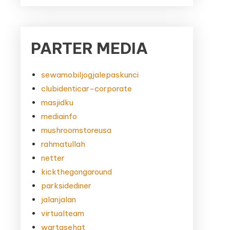
PARTER MEDIA
sewamobiljogjalepaskunci
clubidenticar-corporate
masjidku
mediainfo
mushroomstoreusa
rahmatullah
netter
kickthegongaround
parksidediner
jalanjalan
virtualteam
wartasehat