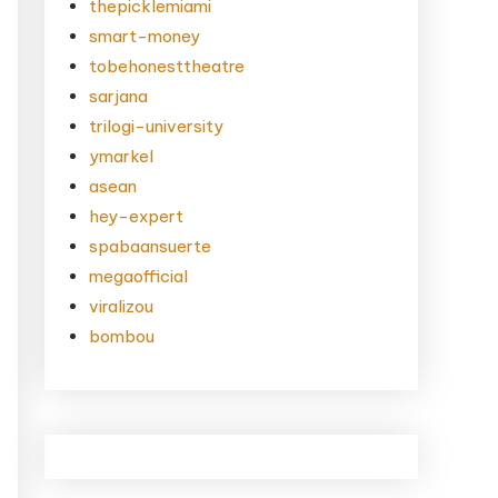
thepicklemiami
smart-money
tobehonesttheatre
sarjana
trilogi-university
ymarkel
asean
hey-expert
spabaansuerte
megaofficial
viralizou
bombou