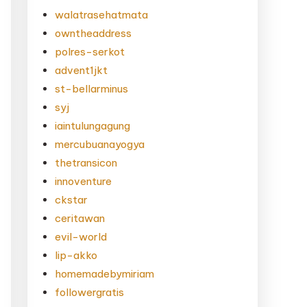
walatrasehatmata
owntheaddress
polres-serkot
advent1jkt
st-bellarminus
syj
iaintulungagung
mercubuanayogya
thetransicon
innoventure
ckstar
ceritawan
evil-world
lip-akko
homemadebymiriam
followergratis