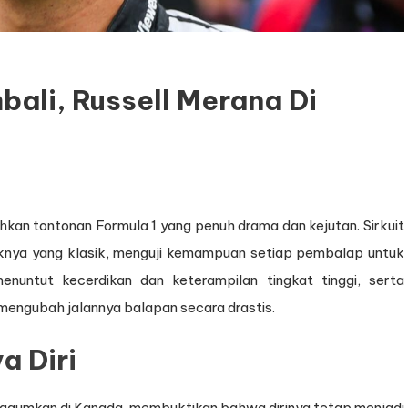
ali, Russell Merana Di
kan tontonan Formula 1 yang penuh drama dan kejutan. Sirkuit
stiknya yang klasik, menguji kemampuan setiap pembalap untuk
menuntut kecerdikan dan keterampilan tingkat tinggi, serta
mengubah jalannya balapan secara drastis.
a Diri
agumkan di Kanada, membuktikan bahwa dirinya tetap menjadi