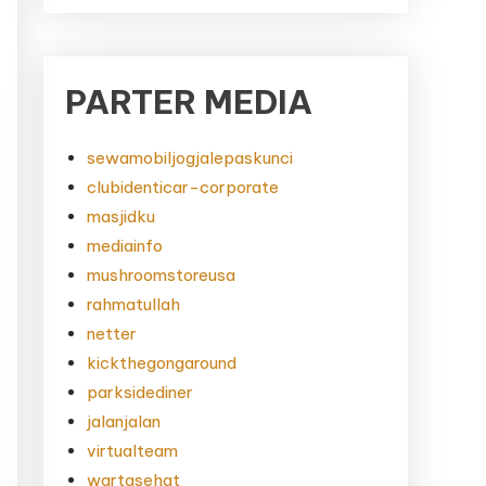
PARTER MEDIA
sewamobiljogjalepaskunci
clubidenticar-corporate
masjidku
mediainfo
mushroomstoreusa
rahmatullah
netter
kickthegongaround
parksidediner
jalanjalan
virtualteam
wartasehat