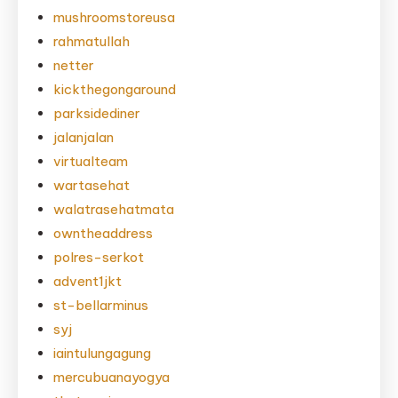
mushroomstoreusa
rahmatullah
netter
kickthegongaround
parksidediner
jalanjalan
virtualteam
wartasehat
walatrasehatmata
owntheaddress
polres-serkot
advent1jkt
st-bellarminus
syj
iaintulungagung
mercubuanayogya