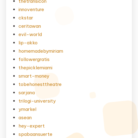
thetransicon
innoventure
ckstar
ceritawan
evil-world
lip-akko
homemadebymiriam
followergratis
thepicklemiami
smart-money
tobehonesttheatre
sarjana
trilogi-university
ymarkel
asean
hey-expert
spabaansuerte