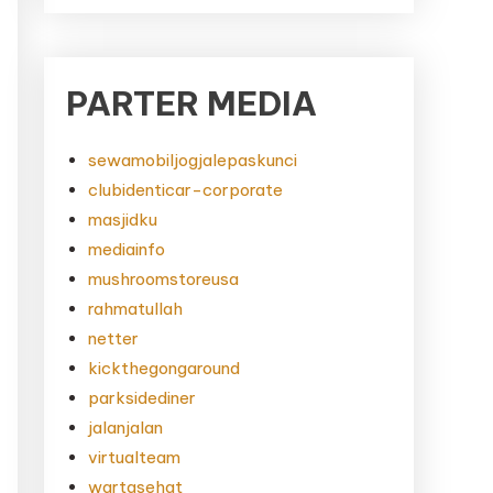
PARTER MEDIA
sewamobiljogjalepaskunci
clubidenticar-corporate
masjidku
mediainfo
mushroomstoreusa
rahmatullah
netter
kickthegongaround
parksidediner
jalanjalan
virtualteam
wartasehat