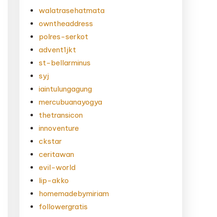
walatrasehatmata
owntheaddress
polres-serkot
advent1jkt
st-bellarminus
syj
iaintulungagung
mercubuanayogya
thetransicon
innoventure
ckstar
ceritawan
evil-world
lip-akko
homemadebymiriam
followergratis