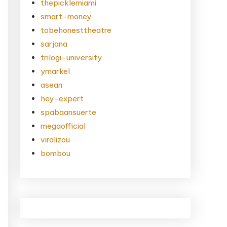
thepicklemiami
smart-money
tobehonesttheatre
sarjana
trilogi-university
ymarkel
asean
hey-expert
spabaansuerte
megaofficial
viralizou
bombou