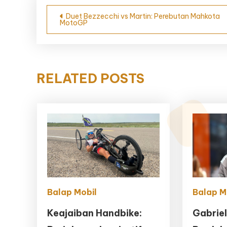
Navigasi
Duet Bezzecchi vs Martin: Perebutan Mahkota
MotoGP
pos
RELATED POSTS
Balap Mobil
Balap M
Keajaiban Handbike:
Gabriel