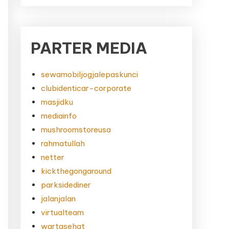
PARTER MEDIA
sewamobiljogjalepaskunci
clubidenticar-corporate
masjidku
mediainfo
mushroomstoreusa
rahmatullah
netter
kickthegongaround
parksidediner
jalanjalan
virtualteam
wartasehat