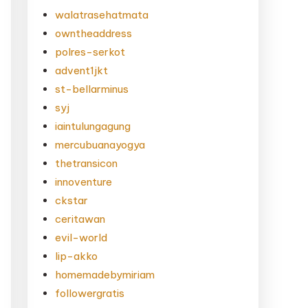
walatrasehatmata
owntheaddress
polres-serkot
advent1jkt
st-bellarminus
syj
iaintulungagung
mercubuanayogya
thetransicon
innoventure
ckstar
ceritawan
evil-world
lip-akko
homemadebymiriam
followergratis