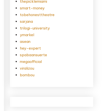
thepicklemiami
smart-money
tobehonesttheatre
sarjana
trilogi-university
ymarkel
asean
hey-expert
spabaansuerte
megaofficial
viralizou
bombou