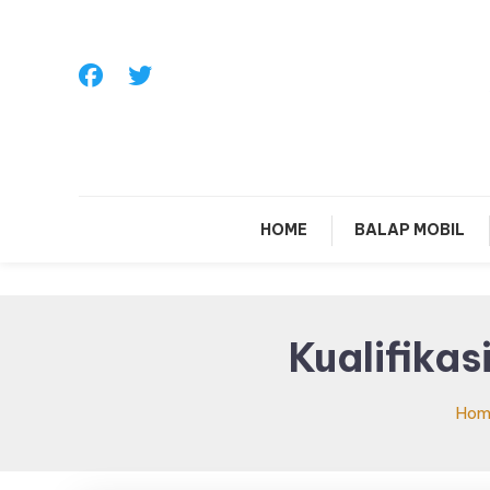
Skip
To
Content
Sa
HOME
BALAP MOBIL
Kualifikas
Hom