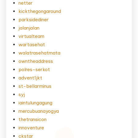
netter
kickthegongaround
parksidediner
jalanjalan
virtualteam
wartasehat
walatrasehatmata
owntheaddress
polres-serkot
advent1jkt
st-bellarminus
syj
iaintulungagung
mercubuanayogya
thetransicon
innoventure
ckstar