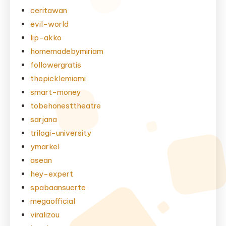
ceritawan
evil-world
lip-akko
homemadebymiriam
followergratis
thepicklemiami
smart-money
tobehonesttheatre
sarjana
trilogi-university
ymarkel
asean
hey-expert
spabaansuerte
megaofficial
viralizou