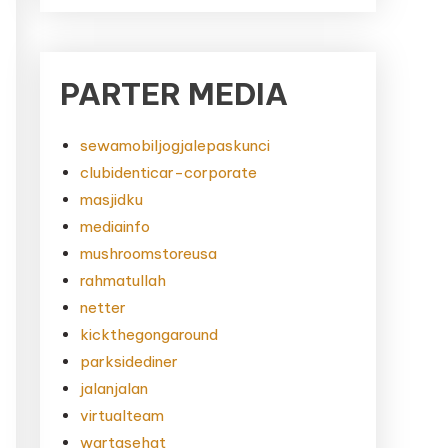
PARTER MEDIA
sewamobiljogjalepaskunci
clubidenticar-corporate
masjidku
mediainfo
mushroomstoreusa
rahmatullah
netter
kickthegongaround
parksidediner
jalanjalan
virtualteam
wartasehat