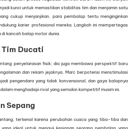
enjadi kunci untuk memastikan stabilitas tim dan menjamin satu
 yang cukup menjanjikan, para pembalap tentu menginginkan
ndukung karier profesional mereka. Langkah ini mempertegas
di kancah balap motor dunia.
m Tim Ducati
ntang penyelarasan fisik; dia juga membawa perspektif baru
engalaman dan rekam jejaknya, Marc berpotensi menstimulasi
njadi pengendara yang tidak konvensional, dan gaya balapnya
 dalam menghadapi rival yang semakin kompetitif musim ini.
an Sepang
antang, terkenal karena perubahan cuaca yang tiba-tiba dan
t yang ideal untuk menguji kesiapan seorang pembalap yang