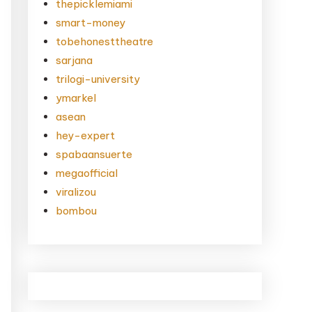
thepicklemiami
smart-money
tobehonesttheatre
sarjana
trilogi-university
ymarkel
asean
hey-expert
spabaansuerte
megaofficial
viralizou
bombou