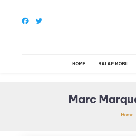
Skip
To
Content
Sa
HOME
BALAP MOBIL
Marc Marqu
Home