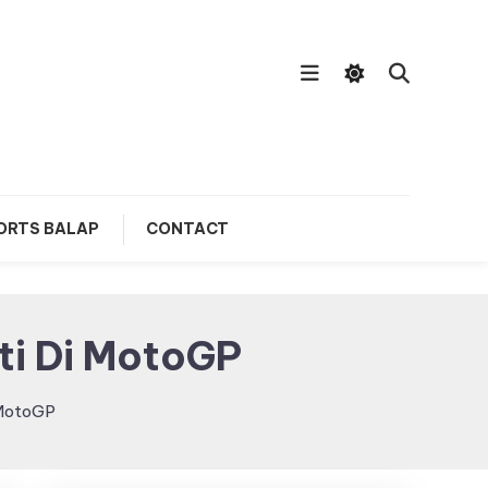
ORTS BALAP
CONTACT
i Di MotoGP
 MotoGP