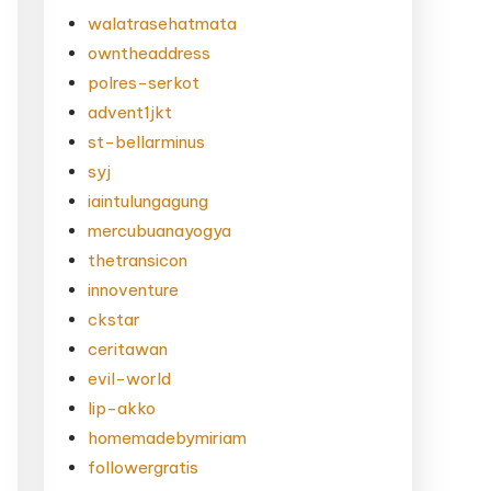
walatrasehatmata
owntheaddress
polres-serkot
advent1jkt
st-bellarminus
syj
iaintulungagung
mercubuanayogya
thetransicon
innoventure
ckstar
ceritawan
evil-world
lip-akko
homemadebymiriam
followergratis