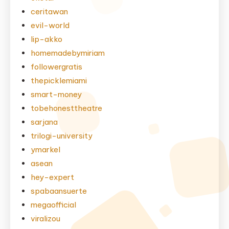
ceritawan
evil-world
lip-akko
homemadebymiriam
followergratis
thepicklemiami
smart-money
tobehonesttheatre
sarjana
trilogi-university
ymarkel
asean
hey-expert
spabaansuerte
megaofficial
viralizou