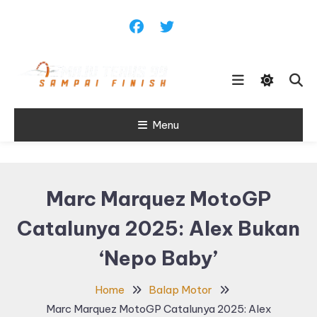
Skip
To
Content
Sampai Finish
Menu
Maju Terus99
Marc Marquez MotoGP
Catalunya 2025: Alex Bukan
‘Nepo Baby’
Home
Balap Motor
Marc Marquez MotoGP Catalunya 2025: Alex