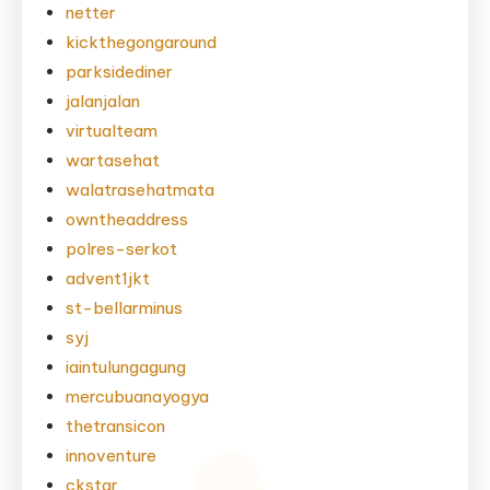
netter
kickthegongaround
parksidediner
jalanjalan
virtualteam
wartasehat
walatrasehatmata
owntheaddress
polres-serkot
advent1jkt
st-bellarminus
syj
iaintulungagung
mercubuanayogya
thetransicon
innoventure
ckstar