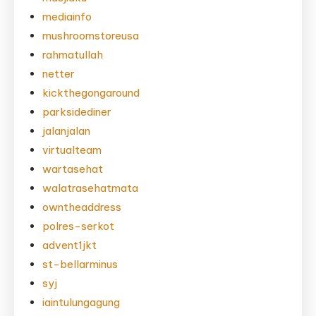
mediainfo
mushroomstoreusa
rahmatullah
netter
kickthegongaround
parksidediner
jalanjalan
virtualteam
wartasehat
walatrasehatmata
owntheaddress
polres-serkot
advent1jkt
st-bellarminus
syj
iaintulungagung