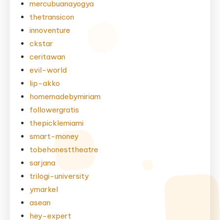
mercubuanayogya
thetransicon
innoventure
ckstar
ceritawan
evil-world
lip-akko
homemadebymiriam
followergratis
thepicklemiami
smart-money
tobehonesttheatre
sarjana
trilogi-university
ymarkel
asean
hey-expert