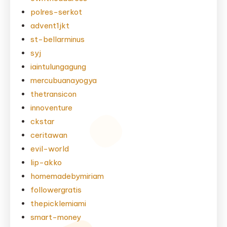
polres-serkot
advent1jkt
st-bellarminus
syj
iaintulungagung
mercubuanayogya
thetransicon
innoventure
ckstar
ceritawan
evil-world
lip-akko
homemadebymiriam
followergratis
thepicklemiami
smart-money