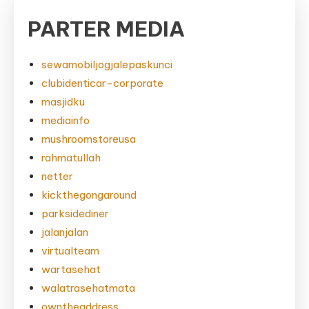
PARTER MEDIA
sewamobiljogjalepaskunci
clubidenticar-corporate
masjidku
mediainfo
mushroomstoreusa
rahmatullah
netter
kickthegongaround
parksidediner
jalanjalan
virtualteam
wartasehat
walatrasehatmata
owntheaddress