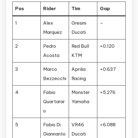
Pos
Rider
Tim
Gap
1
Alex
Gresini
–
Marquez
Ducati
2
Pedro
Red Bull
+0.120
Acosta
KTM
3
Marco
Aprilia
+0.637
Bezzecchi
Racing
4
Fabio
Monster
+5.276
Quartarar
Yamaha
o
5
Fabio Di
VR46
+6.088
Giannanto
Ducati