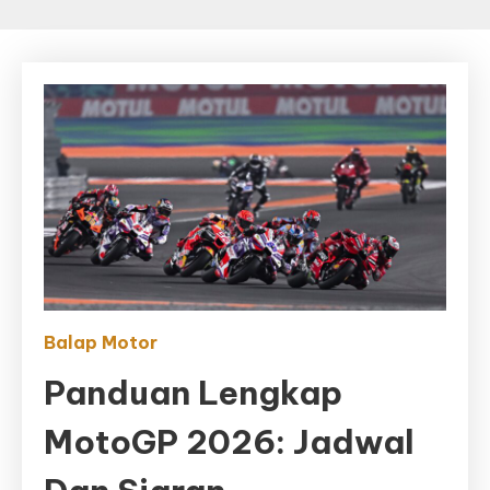
Balap Motor
Panduan Lengkap
MotoGP 2026: Jadwal