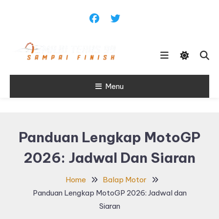
Skip
To
Content
Sampai Finish
Menu
Maju Terus99
Panduan Lengkap MotoGP
2026: Jadwal Dan Siaran
Home
Balap Motor
Panduan Lengkap MotoGP 2026: Jadwal dan
Siaran