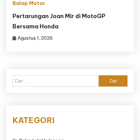
Balap Motor
Pertarungan Joan Mir di MotoGP
Bersama Honda
Agustus 1, 2026
Cari
untuk:
KATEGORI