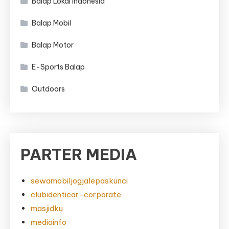
Balap Lokal Indonesia
Balap Mobil
Balap Motor
E-Sports Balap
Outdoors
PARTER MEDIA
sewamobiljogjalepaskunci
clubidenticar-corporate
masjidku
mediainfo