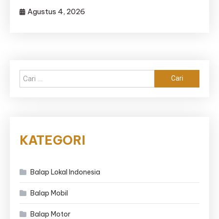
Agustus 4, 2026
Cari
untuk:
KATEGORI
Balap Lokal Indonesia
Balap Mobil
Balap Motor