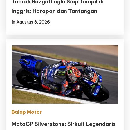
Toprak Razgatlıoğlu Siap Tampil di
Inggris: Harapan dan Tantangan
Agustus 8, 2026
Balap Motor
MotoGP Silverstone: Sirkuit Legendaris