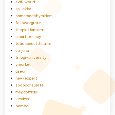
evil-world
lip-akko
homemadebymiriam
followergratis
thepicklemiami
smart-money
tobehonesttheatre
sarjana
trilogi-university
ymarkel
asean
hey-expert
spabaansuerte
megaofficial
viralizou
bombou