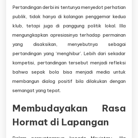
Pertandingan derbi ini tentunya menyedot perhatian
publik, tidak hanya di kalangan penggemar kedua
klub, tetapi juga di panggung politik lokal. Illa
mengungkapkan apresiasinya terhadap permainan
yang disaksikan, menyebutnya sebagai
pertandingan yang ‘menghibur’. Lebih dari sekadar
kompetisi, pertandingan tersebut menjadi refleksi
bahwa sepak bola bisa menjadi media untuk
membangun dialog positif bila dilakukan dengan
semangat yang tepat.
Membudayakan Rasa
Hormat di Lapangan