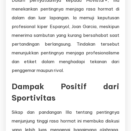
Dalam pernyataannya kepada Movistar+, Illa
menekankan pentingnya menjaga rasa hormat di
dalam dan luar lapangan. Ia memuji keputusan
profesional kiper Espanyol, Joan Garcia, meskipun
menerima sambutan yang kurang bersahabat saat
pertandingan berlangsung. Tindakan tersebut
menunjukkan pentingnya menjaga profesionalisme
dan etiket dalam menghadapi tekanan dari
penggemar maupun rival.
Dampak Positif dari
Sportivitas
Sikap dan pandangan Illa tentang pentingnya
menjunjung tinggi rasa hormat ini membuka diskusi
yang lebih luas mengenai bagaimana olahraga,