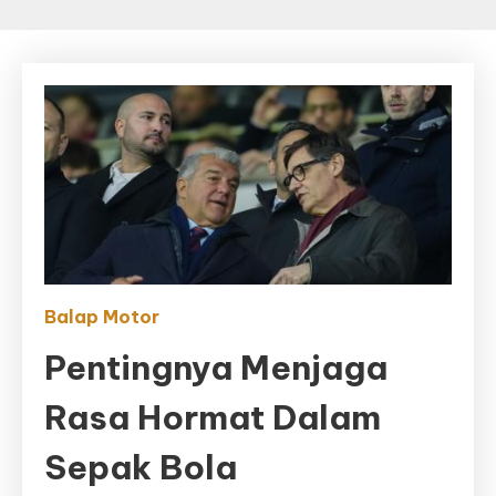
Balap Motor
Pentingnya Menjaga
Rasa Hormat Dalam
Sepak Bola