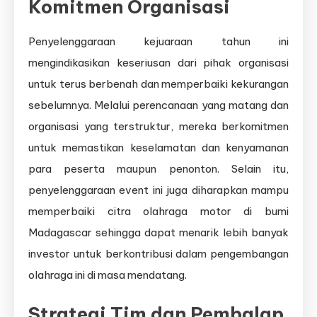
Komitmen Organisasi
Penyelenggaraan kejuaraan tahun ini
mengindikasikan keseriusan dari pihak organisasi
untuk terus berbenah dan memperbaiki kekurangan
sebelumnya. Melalui perencanaan yang matang dan
organisasi yang terstruktur, mereka berkomitmen
untuk memastikan keselamatan dan kenyamanan
para peserta maupun penonton. Selain itu,
penyelenggaraan event ini juga diharapkan mampu
memperbaiki citra olahraga motor di bumi
Madagascar sehingga dapat menarik lebih banyak
investor untuk berkontribusi dalam pengembangan
olahraga ini di masa mendatang.
Strategi Tim dan Pembalap