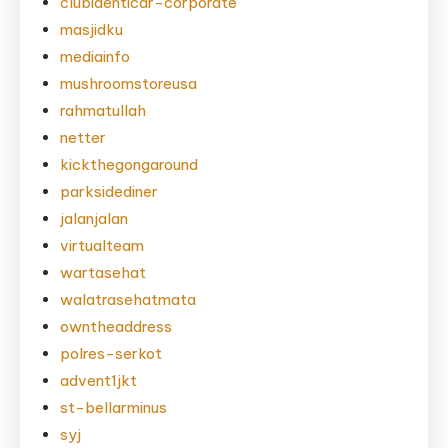
clubidenticar-corporate
masjidku
mediainfo
mushroomstoreusa
rahmatullah
netter
kickthegongaround
parksidediner
jalanjalan
virtualteam
wartasehat
walatrasehatmata
owntheaddress
polres-serkot
advent1jkt
st-bellarminus
syj