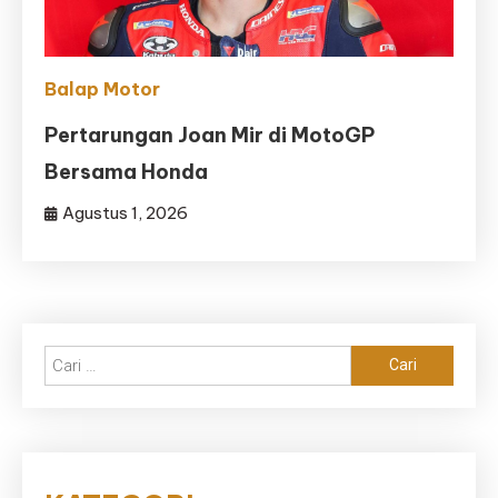
Balap Motor
Pertarungan Joan Mir di MotoGP
Bersama Honda
Agustus 1, 2026
Cari
untuk: