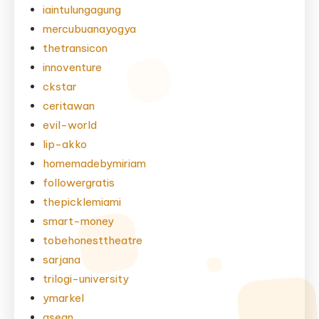
iaintulungagung
mercubuanayogya
thetransicon
innoventure
ckstar
ceritawan
evil-world
lip-akko
homemadebymiriam
followergratis
thepicklemiami
smart-money
tobehonesttheatre
sarjana
trilogi-university
ymarkel
asean