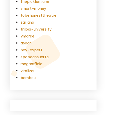
thepicklemiami
smart-money
tobehonesttheatre
sarjana
trilogi-university
ymarkel
asean
hey-expert
spabaansuerte
megaofficial
viralizou
bombou