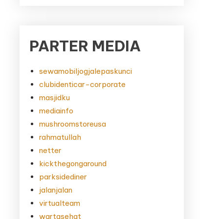
PARTER MEDIA
sewamobiljogjalepaskunci
clubidenticar-corporate
masjidku
mediainfo
mushroomstoreusa
rahmatullah
netter
kickthegongaround
parksidediner
jalanjalan
virtualteam
wartasehat