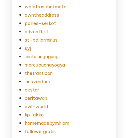
walatrasehatmata
owntheaddress
polres-serkot
advent1jkt
st-bellarminus
syj
iaintulungagung
mercubuanayogya
thetransicon
innoventure
ckstar
ceritawan
evil-world
lip-akko
homemadebymiriam
followergratis