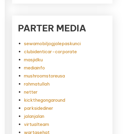
PARTER MEDIA
sewamobiljogjalepaskunci
clubidenticar-corporate
masjidku
mediainfo
mushroomstoreusa
rahmatullah
netter
kickthegongaround
parksidediner
jalanjalan
virtualteam
wartasehat