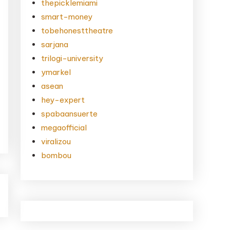
thepicklemiami
smart-money
tobehonesttheatre
sarjana
trilogi-university
ymarkel
asean
hey-expert
spabaansuerte
megaofficial
viralizou
bombou