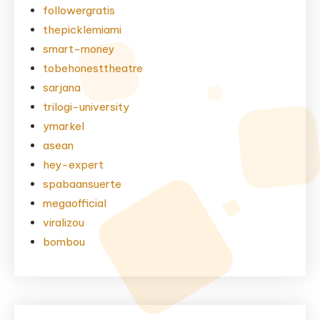
followergratis
thepicklemiami
smart-money
tobehonesttheatre
sarjana
trilogi-university
ymarkel
asean
hey-expert
spabaansuerte
megaofficial
viralizou
bombou