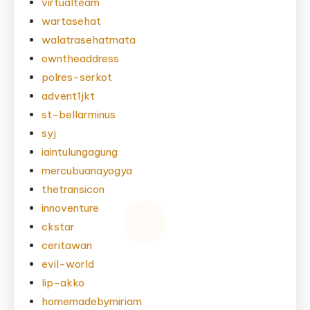
virtualteam
wartasehat
walatrasehatmata
owntheaddress
polres-serkot
advent1jkt
st-bellarminus
syj
iaintulungagung
mercubuanayogya
thetransicon
innoventure
ckstar
ceritawan
evil-world
lip-akko
homemadebymiriam