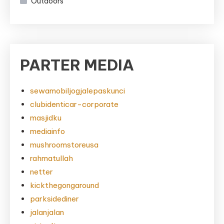
Outdoors
PARTER MEDIA
sewamobiljogjalepaskunci
clubidenticar-corporate
masjidku
mediainfo
mushroomstoreusa
rahmatullah
netter
kickthegongaround
parksidediner
jalanjalan