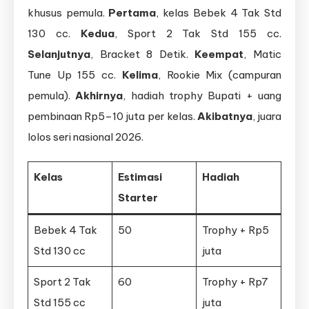
khusus pemula.
Pertama
, kelas Bebek 4 Tak Std
130 cc.
Kedua
, Sport 2 Tak Std 155 cc.
Selanjutnya
, Bracket 8 Detik.
Keempat
, Matic
Tune Up 155 cc.
Kelima
, Rookie Mix (campuran
pemula).
Akhirnya
, hadiah trophy Bupati + uang
pembinaan Rp5–10 juta per kelas.
Akibatnya
, juara
lolos seri nasional 2026.
Kelas
Estimasi
Hadiah
Starter
Bebek 4 Tak
50
Trophy + Rp5
Std 130 cc
juta
Sport 2 Tak
60
Trophy + Rp7
Std 155 cc
juta