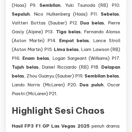
(Haas) P9.
Sembilan
, Yuki Tsunoda (RB) P10.
Sepuluh
, Nico Hulkenberg (Haas) P11.
Sebelas
,
Valtteri Bottas (Sauber) P12.
Dua belas
, Pierre
Gasly (Alpine) P13.
Tiga belas
, Fernando Alonso
(Aston Martin) P14.
Empat belas
, Lance Stroll
(Aston Martin) P15.
Lima belas
, Liam Lawson (RB)
P16.
Enam belas
, Logan Sargeant (Williams) P17.
Tujuh belas
, Daniel Ricciardo (RB) P18.
Delapan
belas
, Zhou Guanyu (Sauber) P19.
Sembilan belas
,
Lando Norris (McLaren) P20.
Dua puluh
, Oscar
Piastri (McLaren) P21.
Highlight Sesi Chaos
Hasil FP3 F1 GP Las Vegas 2025
penuh drama.