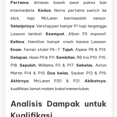
Pertama
, lintasan basah awal paksa ban
intermediate.
Kedua
, Norris pertama switch ke
slick, tapi McLaren bermasalah sensor.
Selanjutnya
, Verstappen hampir P1 tapi terganggu
Lawson lambat.
Keempat
, Albon P3 impresif.
Kelima
, Hamilton hampir crash karena Lawson.
Enam
, Ferrari stabil P6-7.
Tujuh
, Alpine P8 & P13.
Delapan
, Haas P9 & P11.
Sembilan
, RB trio P10, P16,
P18.
Sepuluh
, Williams P3 & P17.
Sebelas
, Aston
Martin P14 & P15.
Dua belas
, Sauber P12 & P19.
Akhirnya
, McLaren P20 & P21.
Akibatnya
,
kualifikasi Jumat malam bakal menentukan.
Analisis Dampak untuk
Kualifikasi