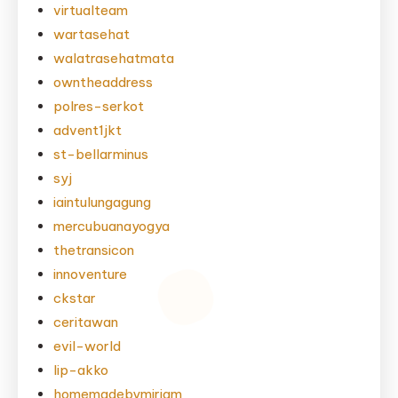
virtualteam
wartasehat
walatrasehatmata
owntheaddress
polres-serkot
advent1jkt
st-bellarminus
syj
iaintulungagung
mercubuanayogya
thetransicon
innoventure
ckstar
ceritawan
evil-world
lip-akko
homemadebymiriam