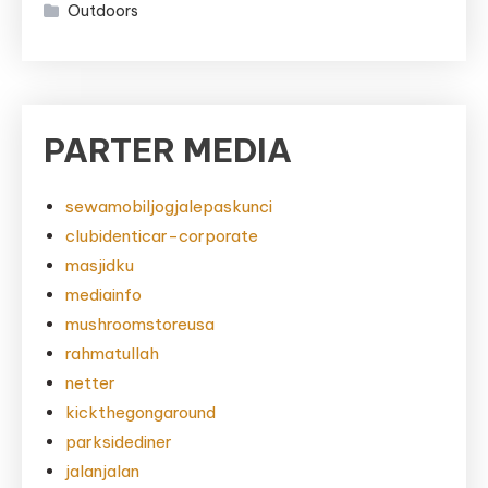
Outdoors
PARTER MEDIA
sewamobiljogjalepaskunci
clubidenticar-corporate
masjidku
mediainfo
mushroomstoreusa
rahmatullah
netter
kickthegongaround
parksidediner
jalanjalan