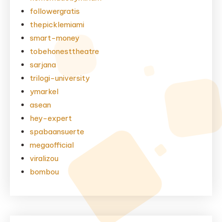
followergratis
thepicklemiami
smart-money
tobehonesttheatre
sarjana
trilogi-university
ymarkel
asean
hey-expert
spabaansuerte
megaofficial
viralizou
bombou