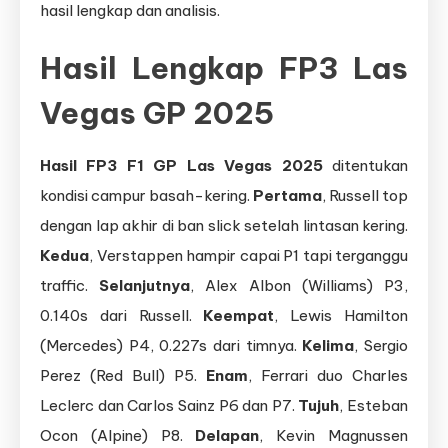
hasil lengkap dan analisis.
Hasil Lengkap FP3 Las
Vegas GP 2025
Hasil FP3 F1 GP Las Vegas 2025
ditentukan
kondisi campur basah-kering.
Pertama
, Russell top
dengan lap akhir di ban slick setelah lintasan kering.
Kedua
, Verstappen hampir capai P1 tapi terganggu
traffic.
Selanjutnya
, Alex Albon (Williams) P3,
0.140s dari Russell.
Keempat
, Lewis Hamilton
(Mercedes) P4, 0.227s dari timnya.
Kelima
, Sergio
Perez (Red Bull) P5.
Enam
, Ferrari duo Charles
Leclerc dan Carlos Sainz P6 dan P7.
Tujuh
, Esteban
Ocon (Alpine) P8.
Delapan
, Kevin Magnussen