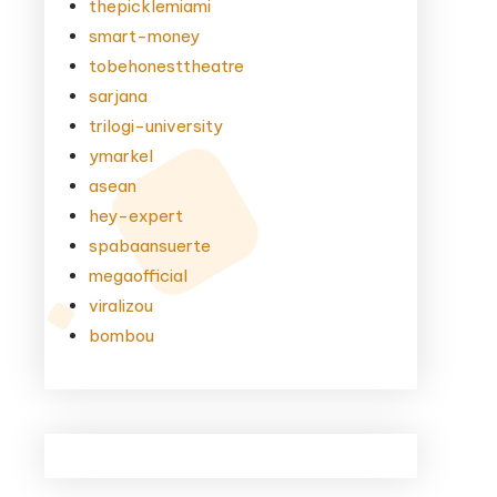
thepicklemiami
smart-money
tobehonesttheatre
sarjana
trilogi-university
ymarkel
asean
hey-expert
spabaansuerte
megaofficial
viralizou
bombou