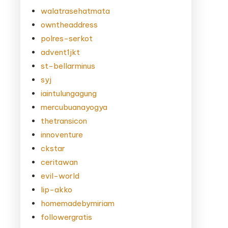
walatrasehatmata
owntheaddress
polres-serkot
advent1jkt
st-bellarminus
syj
iaintulungagung
mercubuanayogya
thetransicon
innoventure
ckstar
ceritawan
evil-world
lip-akko
homemadebymiriam
followergratis