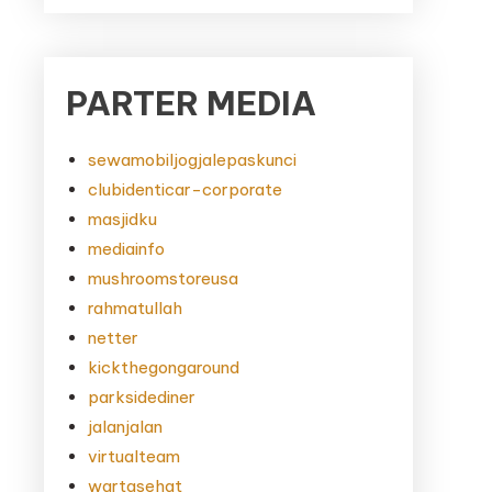
PARTER MEDIA
sewamobiljogjalepaskunci
clubidenticar-corporate
masjidku
mediainfo
mushroomstoreusa
rahmatullah
netter
kickthegongaround
parksidediner
jalanjalan
virtualteam
wartasehat