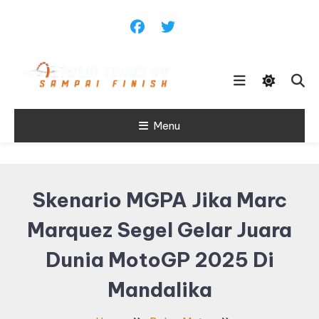
Skip
To
Content
Sampai Finish
Menu
Maju Terus99
Skenario MGPA Jika Marc
Marquez Segel Gelar Juara
Dunia MotoGP 2025 Di
Mandalika