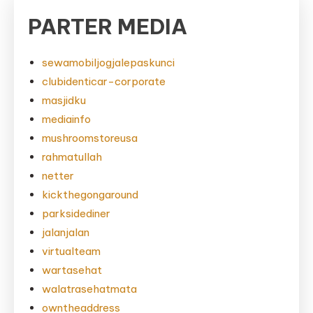
PARTER MEDIA
sewamobiljogjalepaskunci
clubidenticar-corporate
masjidku
mediainfo
mushroomstoreusa
rahmatullah
netter
kickthegongaround
parksidediner
jalanjalan
virtualteam
wartasehat
walatrasehatmata
owntheaddress