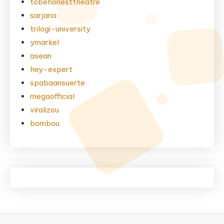
tobehonesttheatre
sarjana
trilogi-university
ymarkel
asean
hey-expert
spabaansuerte
megaofficial
viralizou
bombou