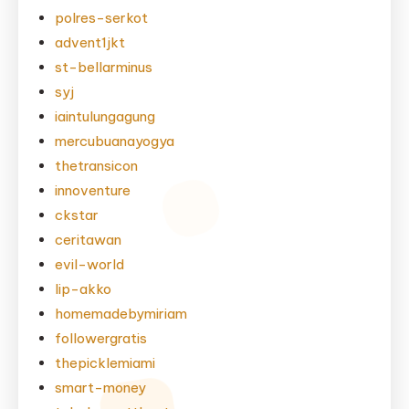
polres-serkot
advent1jkt
st-bellarminus
syj
iaintulungagung
mercubuanayogya
thetransicon
innoventure
ckstar
ceritawan
evil-world
lip-akko
homemadebymiriam
followergratis
thepicklemiami
smart-money