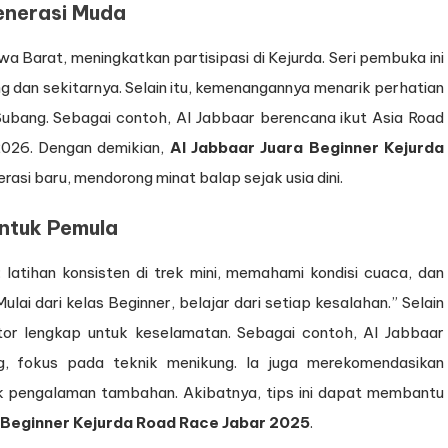
Generasi Muda
wa Barat, meningkatkan partisipasi di Kejurda. Seri pembuka ini
g dan sekitarnya. Selain itu, kemenangannya menarik perhatian
 Subang. Sebagai contoh, Al Jabbaar berencana ikut Asia Road
2026. Dengan demikian,
Al Jabbaar Juara Beginner Kejurda
rasi baru, mendorong minat balap sejak usia dini.
untuk Pemula
latihan konsisten di trek mini, memahami kondisi cuaca, dan
i dari kelas Beginner, belajar dari setiap kesalahan.” Selain
tor lengkap untuk keselamatan. Sebagai contoh, Al Jabbaar
ng, fokus pada teknik menikung. Ia juga merekomendasikan
k pengalaman tambahan. Akibatnya, tips ini dapat membantu
 Beginner Kejurda Road Race Jabar 2025
.