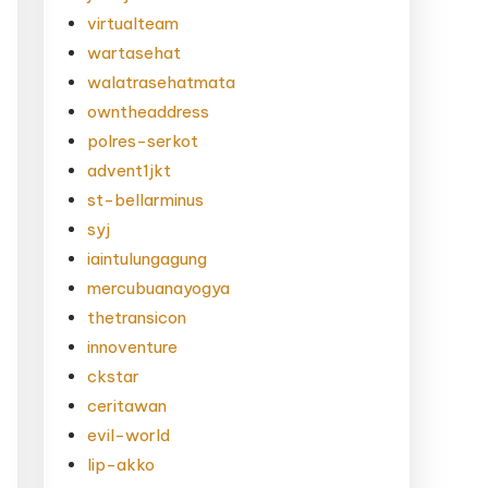
virtualteam
wartasehat
walatrasehatmata
owntheaddress
polres-serkot
advent1jkt
st-bellarminus
syj
iaintulungagung
mercubuanayogya
thetransicon
innoventure
ckstar
ceritawan
evil-world
lip-akko