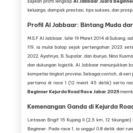
sajikan profil lengkap
Al Jabbaar Juara Beginne
keluarga, dampak prestasi, tips sukses, dan pros
Profil Al Jabbaar: Bintang Muda da
M.S.F Al Jabbaar, lahir 19 Maret 2014 di Subang, 
119, ia mulai balap sejak pertengahan 2023 s
2022. Ayahnya, B. Supalar, dan ibunya, Nina Kusm
dan dukungan logistik. Al Jabbaar menunjukkan bak
kompetisi tingkat provinsi. Sebagai contoh, di seri
pertama di race 1 (12 menit 45 detik) serta ra
Beginner Kejurda Road Race Jabar 2025
membuk
Kemenangan Ganda di Kejurda Roa
Lintasan Brigif 15 Kujang II (2,5 km, 12 tikunga
Beginner. Pada race 1, ia unggul 0.8 detik dari r