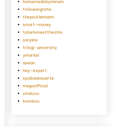
homemadebymiriam
followergratis
thepicklemiami
smart-money
tobehonesttheatre
sarjana
trilogi-university
ymarkel
asean
hey-expert
spabaansuerte
megaofficial
viralizou
bombou