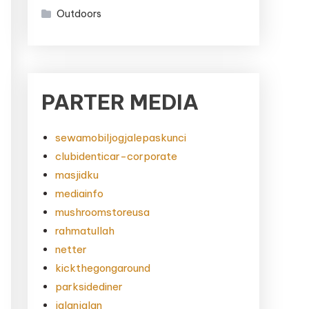
Outdoors
PARTER MEDIA
sewamobiljogjalepaskunci
clubidenticar-corporate
masjidku
mediainfo
mushroomstoreusa
rahmatullah
netter
kickthegongaround
parksidediner
jalanjalan