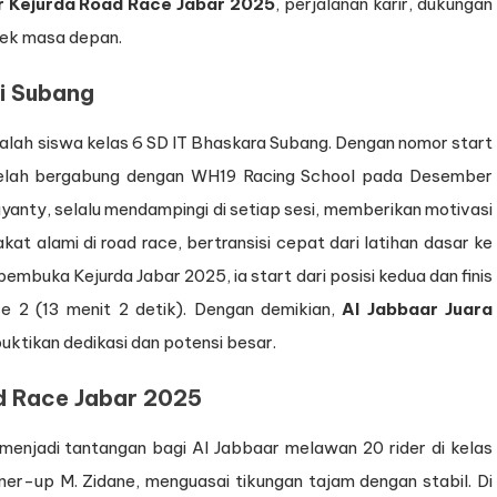
r Kejurda Road Race Jabar 2025
, perjalanan karir, dukungan
pek masa depan.
ri Subang
adalah siswa kelas 6 SD IT Bhaskara Subang. Dengan nomor start
etelah bergabung dengan WH19 Racing School pada Desember
ayanty, selalu mendampingi di setiap sesi, memberikan motivasi
at alami di road race, bertransisi cepat dari latihan dasar ke
 pembuka Kejurda Jabar 2025, ia start dari posisi kedua dan finis
ce 2 (13 menit 2 detik). Dengan demikian,
Al Jabbaar Juara
tikan dedikasi dan potensi besar.
d Race Jabar 2025
n) menjadi tantangan bagi Al Jabbaar melawan 20 rider di kelas
unner-up M. Zidane, menguasai tikungan tajam dengan stabil. Di