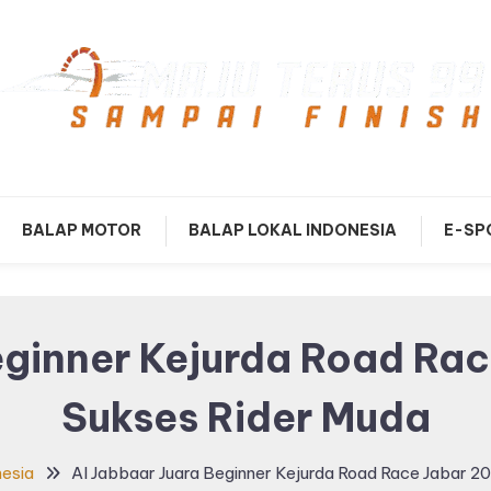
mpai Finish
Maju Terus99
BALAP MOTOR
BALAP LOKAL INDONESIA
E-SP
eginner Kejurda Road Rac
Sukses Rider Muda
nesia
Al Jabbaar Juara Beginner Kejurda Road Race Jabar 2