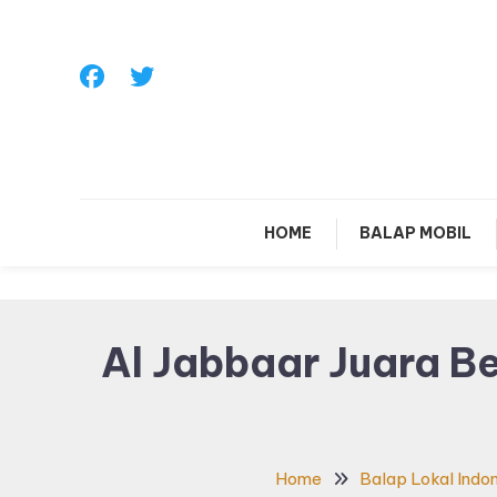
Skip
To
Content
Sa
HOME
BALAP MOBIL
Al Jabbaar Juara B
Home
Balap Lokal Indo