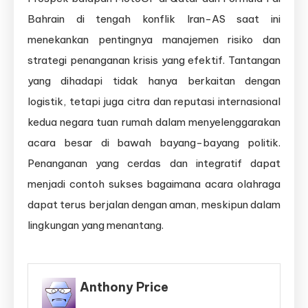
Bahrain di tengah konflik Iran-AS saat ini
menekankan pentingnya manajemen risiko dan
strategi penanganan krisis yang efektif. Tantangan
yang dihadapi tidak hanya berkaitan dengan
logistik, tetapi juga citra dan reputasi internasional
kedua negara tuan rumah dalam menyelenggarakan
acara besar di bawah bayang-bayang politik.
Penanganan yang cerdas dan integratif dapat
menjadi contoh sukses bagaimana acara olahraga
dapat terus berjalan dengan aman, meskipun dalam
lingkungan yang menantang.
Anthony Price