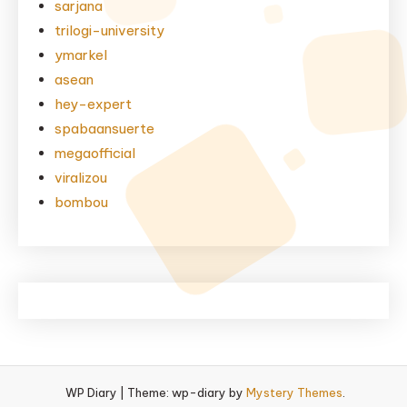
sarjana
trilogi-university
ymarkel
asean
hey-expert
spabaansuerte
megaofficial
viralizou
bombou
WP Diary
|
Theme: wp-diary by
Mystery Themes
.