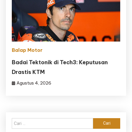
Balap Motor
Badai Tektonik di Tech3: Keputusan
Drastis KTM
Agustus 4, 2026
Cari
untuk: