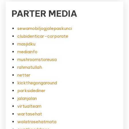
PARTER MEDIA
sewamobiljogjalepaskunci
clubidenticar-corporate
masjidku
mediainfo
mushroomstoreusa
rahmatullah
netter
kickthegongaround
parksidediner
jalanjalan
virtualteam
wartasehat
walatrasehatmata