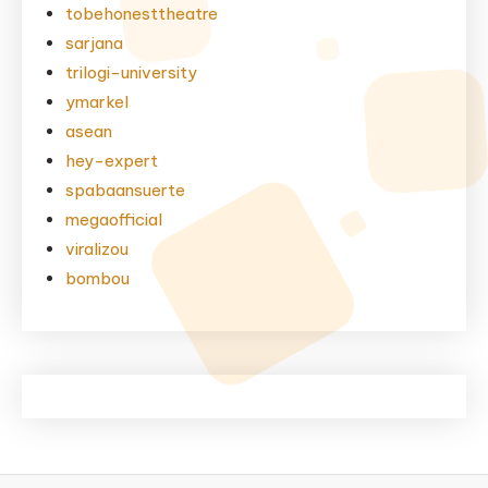
tobehonesttheatre
sarjana
trilogi-university
ymarkel
asean
hey-expert
spabaansuerte
megaofficial
viralizou
bombou