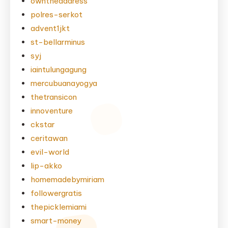
owntheaddress
polres-serkot
advent1jkt
st-bellarminus
syj
iaintulungagung
mercubuanayogya
thetransicon
innoventure
ckstar
ceritawan
evil-world
lip-akko
homemadebymiriam
followergratis
thepicklemiami
smart-money