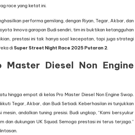
ag race yang ketat ini.
hasilkan performa gemilang, dengan Riyan, Tegar, Akbar, dan
oyota Innova garapan Budi sendiri, tim ini buktikan ketangguhan
ian, prestasi ini tak hanya soal kecepatan, tapi juga strategi
reka di
Super Street Night Race 2025 Putaran 2
.
o Master Diesel Non Engine
atu hingga empat di kelas Pro Master Diesel Non Engine Swap.
kuti Tegar, Akbar, dan Budi Setiadi. Keberhasilan ini tunjukkan
i mesin, andalkan tuning presisi. Budi ungkap, “Kami bersyukur
s tim dan dukungan UK Squad. Semoga prestasi ini terus terjaga.”
lintasan.