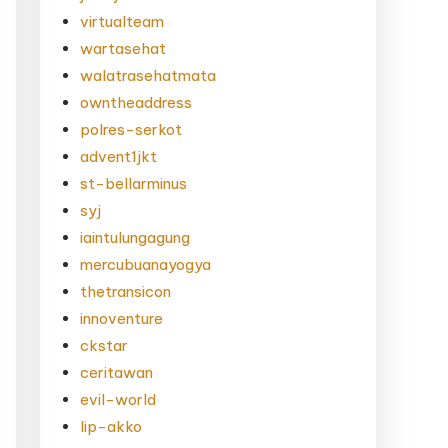
virtualteam
wartasehat
walatrasehatmata
owntheaddress
polres-serkot
advent1jkt
st-bellarminus
syj
iaintulungagung
mercubuanayogya
thetransicon
innoventure
ckstar
ceritawan
evil-world
lip-akko