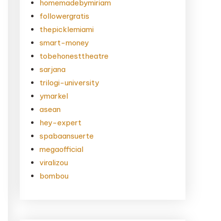
homemadebymiriam
followergratis
thepicklemiami
smart-money
tobehonesttheatre
sarjana
trilogi-university
ymarkel
asean
hey-expert
spabaansuerte
megaofficial
viralizou
bombou