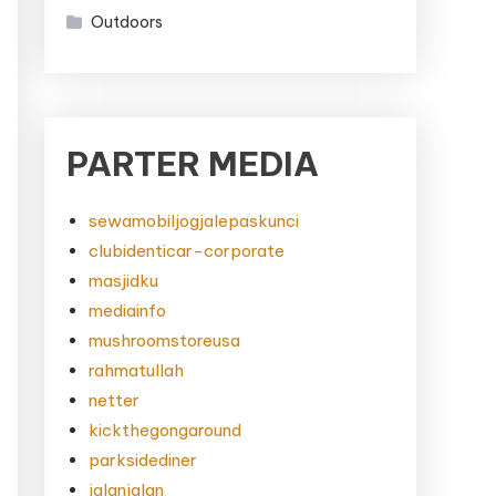
Outdoors
PARTER MEDIA
sewamobiljogjalepaskunci
clubidenticar-corporate
masjidku
mediainfo
mushroomstoreusa
rahmatullah
netter
kickthegongaround
parksidediner
jalanjalan