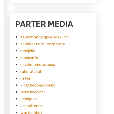
PARTER MEDIA
sewamobiljogjalepaskunci
clubidenticar-corporate
masjidku
mediainfo
mushroomstoreusa
rahmatullah
netter
kickthegongaround
parksidediner
jalanjalan
virtualteam
wartasehat