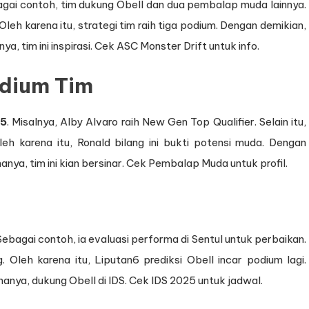
ebagai contoh, tim dukung Obell dan dua pembalap muda lainnya.
. Oleh karena itu, strategi tim raih tiga podium. Dengan demikian,
, tim ini inspirasi. Cek ASC Monster Drift untuk info.
odium Tim
25
. Misalnya, Alby Alvaro raih New Gen Top Qualifier. Selain itu,
eh karena itu, Ronald bilang ini bukti potensi muda. Dengan
ya, tim ini kian bersinar. Cek Pembalap Muda untuk profil.
Sebagai contoh, ia evaluasi performa di Sentul untuk perbaikan.
ing. Oleh karena itu, Liputan6 prediksi Obell incar podium lagi.
enanya, dukung Obell di IDS. Cek IDS 2025 untuk jadwal.