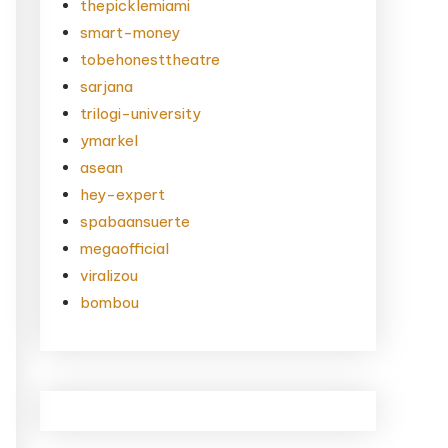
thepicklemiami
smart-money
tobehonesttheatre
sarjana
trilogi-university
ymarkel
asean
hey-expert
spabaansuerte
megaofficial
viralizou
bombou