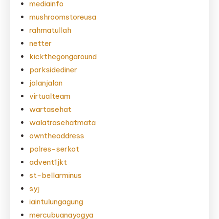
mediainfo
mushroomstoreusa
rahmatullah
netter
kickthegongaround
parksidediner
jalanjalan
virtualteam
wartasehat
walatrasehatmata
owntheaddress
polres-serkot
advent1jkt
st-bellarminus
syj
iaintulungagung
mercubuanayogya